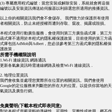
(3) 專屬應用程式編號：當您安裝或解除安裝，系統就會將這個
編號以及安裝資訊傳送給伺服器以利篩選您所適用的推播資訊。
以上你的相關資訊我們會不會儲存。 我們致力於保護所有使用
者相關資訊，防止未經授權而遭到存取、竄改、揭露或毀損。
本程式使用行動廣告服務，會使用到第三方廣告函式庫，第三方
函式庫不適用於本程式的隱私權保護政策，目前使用的第三方函
式庫包括AdMob與Adbert，您必須參考第三方函式庫的隱私權保
護政策．
所需手機權限說明
1.Wi-Fi 連線資訊 網路通訊
更新各氣象資訊時需連線網路及檢查Wi-Fi 連線資訊．
2. 地理位置資訊
我們會收集並處理您實際所在位置的相關資訊。我們會使用
Google的定位服務來判斷您的所在大約位置。以提供你當地的天
氣資訊及廣告行銷。
免責聲明(下載本程式即表同意)
對於本程式所載資料的準確性、可用性、完整性或效用，概不作